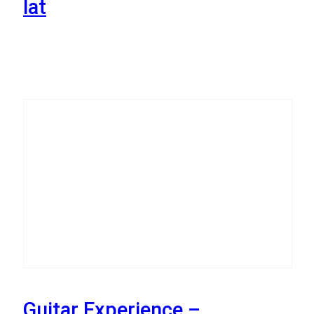
lat
12
Listopada
Guitar Experience –