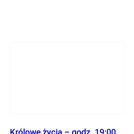
26
Września
Królowe życia – godz. 19:00