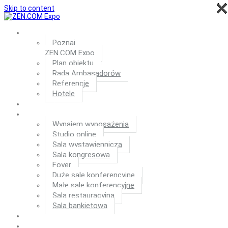
×
×
×
×
×
×
×
×
×
×
×
×
×
×
×
×
×
×
×
×
×
×
×
×
×
×
×
×
×
×
×
×
×
×
×
×
×
×
×
×
×
×
×
×
×
×
×
×
×
×
×
×
×
×
×
×
×
×
×
×
×
×
×
×
×
×
×
×
×
×
×
×
×
×
×
×
×
×
×
×
×
×
×
×
×
×
×
×
×
×
×
×
×
×
×
×
×
×
×
×
×
×
×
×
×
×
×
×
×
×
×
×
×
×
×
×
×
×
×
×
×
×
×
×
×
×
×
×
×
×
×
×
×
×
×
×
×
×
×
×
×
×
×
×
×
×
×
×
×
×
×
×
×
×
×
×
×
×
×
×
×
×
×
×
×
×
×
×
×
×
×
×
×
×
×
×
×
×
×
×
×
×
×
×
×
×
×
×
×
×
×
×
×
×
×
×
×
×
×
×
×
×
×
×
×
×
×
×
×
×
×
×
×
×
×
×
×
×
×
×
×
×
×
×
×
×
×
×
×
×
×
×
×
×
×
×
×
×
×
×
×
×
×
×
×
×
×
×
×
×
×
×
×
×
×
×
×
×
×
×
×
×
×
×
×
×
×
×
×
×
×
×
×
×
×
×
×
×
×
×
×
×
×
×
×
×
×
×
×
×
×
×
×
×
×
×
×
×
×
×
×
×
×
×
×
×
×
×
×
×
×
×
×
×
×
×
×
×
×
×
×
×
×
×
×
×
×
×
×
×
×
×
×
×
×
×
×
×
×
×
×
×
×
×
×
×
×
×
×
×
×
×
×
×
×
×
×
Skip to content
ZEN.COM Expo
Poznaj
ZEN.COM Expo
Plan obiektu
Rada Ambasadorów
Referencje
Hotele
Kalendarz wydarzeń
Wynajem
Wynajem wyposażenia
Studio online
Sala wystawiennicza
Sala kongresowa
Foyer
Duże sale konferencyjne
Małe sale konferencyjne
Sala restauracyjna
Sala bankietowa
Aktualności
Jak dojechać