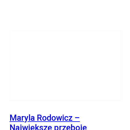
6
Listopada
Maryla Rodowicz –
Największe przeboje